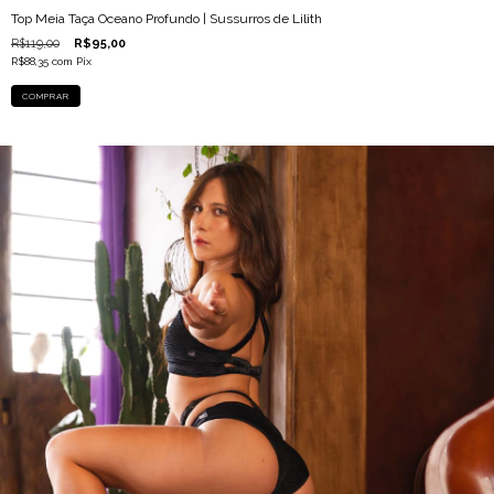
Top Meia Taça Oceano Profundo | Sussurros de Lilith
R$119,00
R$95,00
R$88,35
com
Pix
COMPRAR