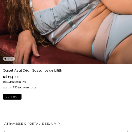
Corset Azul Céu | Sussurros de Lilith
R$134,00
R$124,62
com
Pix
2
x de
R$67,00
sem juros
COMPRAR
ATRAVESSE O PORTAL E SEJA VIP