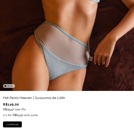
Hot Pants Heaven | Sussurros de Lilith
R$129,00
R$119,97
com
Pix
2
x de
R$64,50
sem juros
COMPRAR