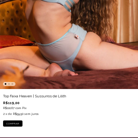
Top Faixa Heaven | Sussurros de Lilith
R$119,00
R$110,67
com
Pix
2
x de
R$59,50
sem juros
COMPRAR