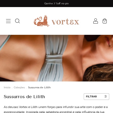
Ganhe 7 %off no pix
0
Início
.
Coleções
.
Sussurros de Lilith
Sussurros de Lilith
FILTRAR
As deusas Vortex e Lilith unem forças para infundir sua arte com o poder e a
expressividade. Inspirada pela sabedoria ancestral e pela influência da lua