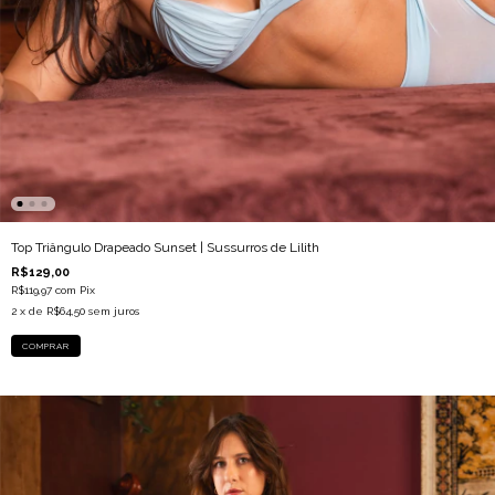
Top Triângulo Drapeado Sunset | Sussurros de Lilith
R$129,00
R$119,97
com
Pix
2
x de
R$64,50
sem juros
COMPRAR