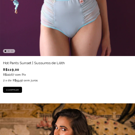
Hot Pants Sunset | Sussurros de Lilith
R$119,00
R$110,67
com
Pix
2
x de
R$59,50
sem juros
COMPRAR