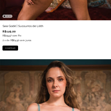
Saia Godê | Sussurros de Lilith
R$129,00
R$119,97
com
Pix
2
x de
R$64,50
sem juros
COMPRAR