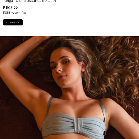
Tanga Tule | Sussurros de Lilith
R$95,00
R$88,35
com
Pix
COMPRAR