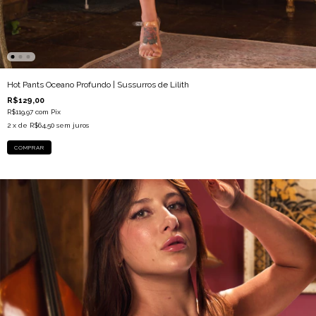
Hot Pants Oceano Profundo | Sussurros de Lilith
R$129,00
R$119,97
com
Pix
2
x de
R$64,50
sem juros
COMPRAR