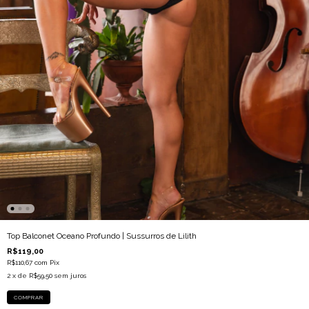
Top Balconet Oceano Profundo | Sussurros de Lilith
R$119,00
R$110,67
com
Pix
2
x de
R$59,50
sem juros
COMPRAR