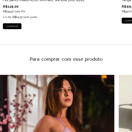
R$129,00
R$99,
R$119,97
com
Pix
R$92,0
2
x de
R$64,50
sem juros
COMP
COMPRAR
Para comprar com esse produto