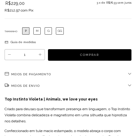
R$229,00
3
x de
R$76,33
sem juros
R$212,97
com
Pix
P
M
G
GG
TAMANHO
Guia de medidas
MEIOS DE PAGAMENTO
MEIOS DE ENVIO
Top Instinto Violeta | Animals, we love your eyes
Criado para deusas que transformam presença em linguagem, o Top Instinto
Violeta combina delicadeza e magnetismo em uma silhueta que hipnotiza
nos detalhes.
Confeccionado em tule macio estampado, o modelo abraça o corpo com